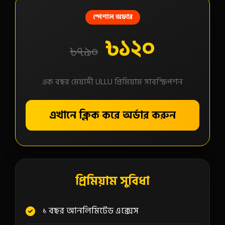
স্পেশাল অফার
৳১২০
৳৭৯০
এক বছর মেয়াদী ULLU প্রিমিয়াম সাবস্ক্রিপশন
এখানে ক্লিক করে অর্ডার করুন
প্রিমিয়াম সুবিধা
১ বছর আনলিমিটেড এক্সেস